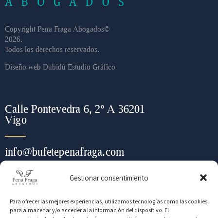
Copyright Pena Fraga Abogados©
2026.
Todos los derechos reservados.
Diseño web
Dubidú Estudio Gráfico
Calle Pontevedra 6, 2º A 36201
Vigo
info@bufetepenafraga.com
Gestionar consentimiento
+ (34) 986 443 452
Para ofrecer las mejores experiencias, utilizamos tecnologías como las cookies
para almacenar y/o acceder a la información del dispositivo. El