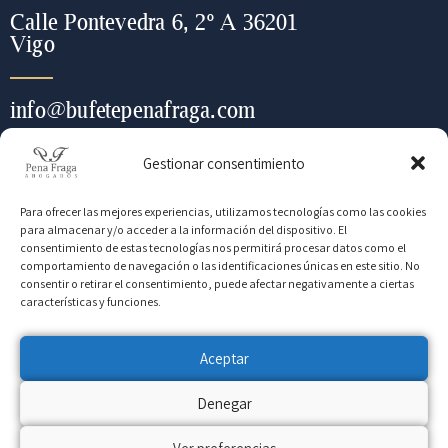
Calle Pontevedra 6, 2º A 36201
Vigo
info@bufetepenafraga.com
Gestionar consentimiento
+ (34) 986 443 452
Para ofrecer las mejores experiencias, utilizamos tecnologías como las cookies
para almacenar y/o acceder a la información del dispositivo. El
consentimiento de estas tecnologías nos permitirá procesar datos como el
Contacte con nosotros para
comportamiento de navegación o las identificaciones únicas en este sitio. No
consentir o retirar el consentimiento, puede afectar negativamente a ciertas
cualquier información que
características y funciones.
necesite
Aceptar
Denegar
CONTACTO