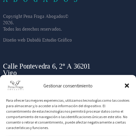
Copyright Pena Fraga Abogados©
2026.
Todos los derechos reservados.
Diseño web
Dubidú Estudio Gráfico
Calle Pontevedra 6, 2º A 36201
Vigo
Gestionar consentimiento
info@bufetepenafraga.com
Para ofrecer las mejores experiencias, utilizamos tecnologías como las cookies
para almacenar y/o acceder a la información del dispositivo. El
+ (34) 986 443 452
consentimiento de estas tecnologías nos permitirá procesar datos como el
comportamiento de navegación o las identificaciones únicas en este sitio. No
consentir o retirar el consentimiento, puede afectar negativamente a ciertas
características y funciones.