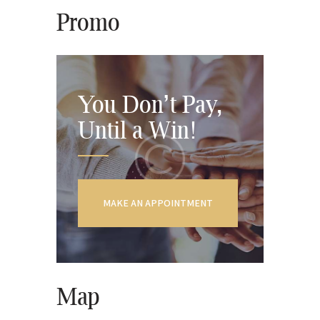
Promo
You Don’t Pay,
Until a Win!
MAKE AN APPOINTMENT
Map