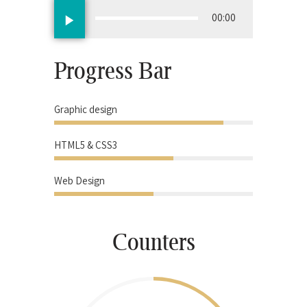
Reproductor
00:00
de
audio
Progress Bar
85%
Graphic design
60%
HTML5 & CSS3
50%
Web Design
Counters