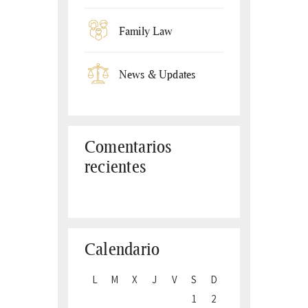
Family Law
News & Updates
Comentarios
recientes
Calendario
L
M
X
J
V
S
D
1
2