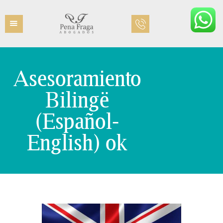
Asesoramiento
INICIO
Bilingë
EQUIPO
ÁREAS PRÁCTICAS
(Español-
CONTACTO
English) ok