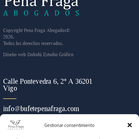
Copyright Pena Fraga Abogados©
2026.
Todos los derechos reservados.
Diseño web
Dubidú Estudio Gráfico
Calle Pontevedra 6, 2º A 36201
Vigo
info@bufetepenafraga.com
Gestionar consentimiento
+ (34) 986 443 452